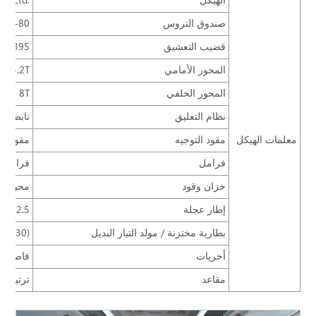
الهيكل
., Ltd.
صندوق التروس
g S6-80
قضيب التعشيق
φ395، صفيح أحادي، قضيب تعشيق جاف، نابض حاجزي
المحور الأمامي
4.2T
المحور الخلفي
8T
نظام التعليق
نابض ورق
معلمات الهيكل
مقود التوجيه
مقود تو
فرامل
فرامل ه
خزان وقود
محور أما
إطار عجلة
9R22.5
بطارية مختزنة / مولد التيار البديل
210 30)
أخريات
فاصل ال
مقاعد
ترتيب 2+2؛ مقاعد 33+1+1؛ مقعد ZTZY3170 بقابلية ضبط، حزام أمان، مقعد السائق ZTZY1050، مقعد نحيف جداً لقيادة السياح.