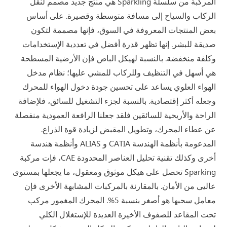
المركبة من سلسلة Sparkling هي منتج جديد مصمم لنقل
الركاب والسياح إلى مسافة متوسطة وقصيرة. على أساس
بعض المنتجات المعروفة في السوق، فإنها مصممة لتكون
صديقة للبشر. إنها تظهر قدرة أفضل في تعددية الإستخدامات
وكلفة منخفضة. بالنسبة لهيكل الباص فإن الأرضية المسطحة
هي أسهل في التنظيف وللركاب للمشي عليها؛ نظام مدخل
الهواء العلوي يساعد على تحسين جودة دخول الهواء للمحرك
وجعله أكثر إقتصادية. بالنسبة لجزء التشغيل للسائق، فلإضافة
الراحة والأريحية للسائقين فلقد جعلنا الرافعة العمودية منفصلة
عن عطاء المحرك، وتطويل المقبض لزيادة قوة الذراع.
المدعومة بأنظمة الهندسة CATIA و ALIAS وأنظمة هندسة
أخرى وكذلك تقنية تحليل العناصر المحدودة CAE، فإت مركبة
Sparking تحصل على هيكل موثوق ومعقول، ما يجعلها بمستوى
عاليى من الأمان. بالمقارنة بالمركبات المشابهة الأخرى فإن
معامل سحبها هو أصغر بنسبة 5%. المحرك المغمور مركب
تحت المقاعد للصفوف الأخيرة العديدة للإستغلال الكلي