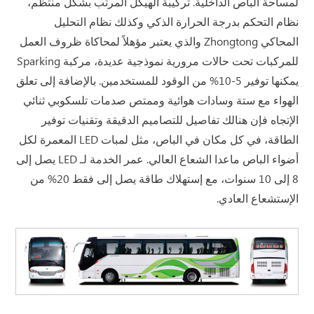
لمساحة الباص الداخلية. تركيبة الهيكل المرتب بشكل منتظم،
نظام التحكم بدرجة الحرارة الذكي وكذلك نظام التحليل
المحاكي Zhongtong والذي يعتبر مؤهلاً لمحاكاة ظروف العمل
للمركبات تحت حالات مرورية نموذجية عديدة، مركبة Sparking
يمكنها توفير 5-10% من الوقود للمستخدمين. بالإضافة إلى تعلق
الهواء مع ستة وسادات هوائية وممتص صدمات تلسكوبي ثنائي
الإتجاه فإن هنالك تفاصيل للتصاميم الدقيقة وتقنيات توفير
الطاقة، في كل مكان في الباص، مثل لمبات LED المعمرة لكل
أضواء الباص ماعدا الشعاع العالي. عمر الخدمة لـ LED يصل إلى
8 إلى 10 سنوات، مع إستهلاك طاقة يصل إلى فقط 20% من
الإستشعاع العادي.