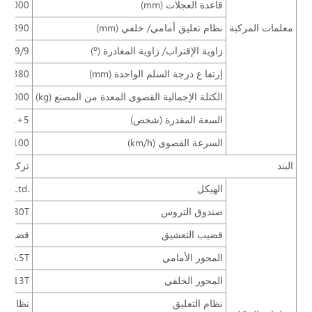
قاعدة العجلات (mm)
6000
معلمات المركبة
نظام تعليق أمامي/ خلفي (mm)
0/3390
زاوية الإقتراب/ زاوية المغادرة (º)
9/9
إرتفا ع درجة السلم الواحدة (mm)
380
الكتلة الإجمالية القصوى المعدة من المصنع (kg)
18000
السعة المقدرة (شخص)
1+1+5
السرعة القصوى (km/h)
100
البند
تركيبة 
الهيكل
., Ltd.
صندوق التروس
S6-160/ 6DS180T
قضيب التعشيق
قضيب تعشيقφ430، ص
المحور الأمامي
a, 6.5T
المحور الخلفي
ongfeng Dana، 13T
نظام التعليق
نظام تعليق ه