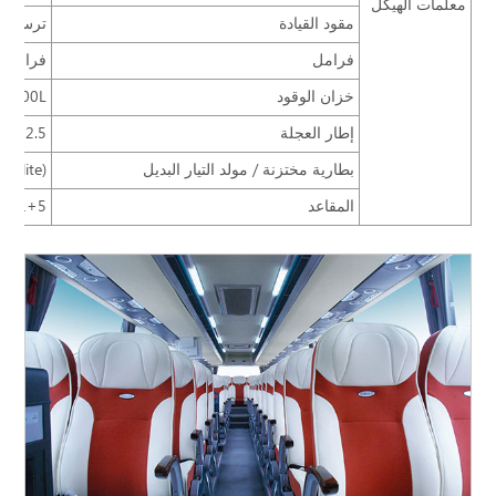
معلمات الهيكل
مقود القيادة
ترس توج
فرامل
فرامل بإسطوانة
خزان الوقود
L+300L
إطار العجلة
95/80R22.5
بطارية مختزنة / مولد التيار البديل
tolite)
المقاعد
51+1+1+5، مقاعد Zhongtong ZTZY3210 ( بحركة جانبية) ؛ مقعد السائق ZTZY1052؛ حزا