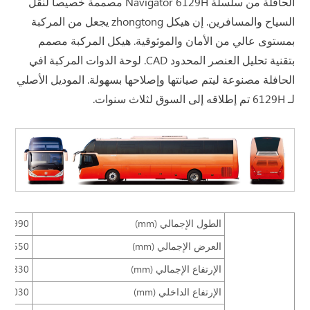
الحافلة من سلسلة Navigator 6129H مصممة خصيصاً لنقل
السياح والمسافرين. إن هيكل zhongtong يجعل من المركبة
بمستوى عالي من الأمان والموثوقية. هيكل المركبة مصمم
بتقنية تحليل العنصر المحدود CAD. لوحة الدوات المركبة افي
الحافلة مصنوعة ليتم صيانتها وإصلاحها بسهولة. الموديل الأصلي
لـ 6129H تم إطلاقه إلى السوق لثلاث سنوات.
الطول الإجمالي (mm)
11990
العرض الإجمالي (mm)
2550
الإرتفاع الإجمالي (mm)
3830
الإرتفاع الداخلي (mm)
2030