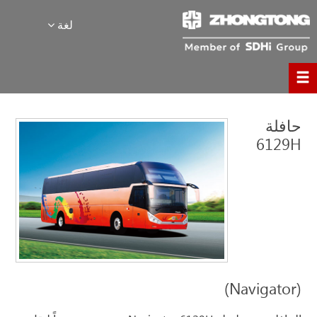
لغة
حافلة
6129H
(Navigator)