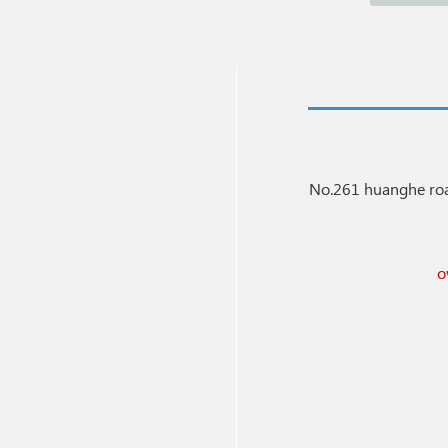
No.261 huanghe roa
o