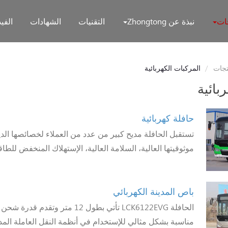
جات
نبذة عن Zhongtong
التقنيات
الشهادات
الفيد
تجات
المركبات الكهربائية
بائية
حافلة كهربائية
تستقبل الحافلة مديح كبير من عدد من العملاء لخصائصها الدين
موثوقيتها العالية، السلامة العالية، الإستهلاك المنخفض للطاقة
باص المدينة الكهربائي
الحافلة LCK6122EVG تأتي بطول 12 متر وتق
مناسبة بشكل مثالي للإستخدام في أنظمة النقل العاملة المد