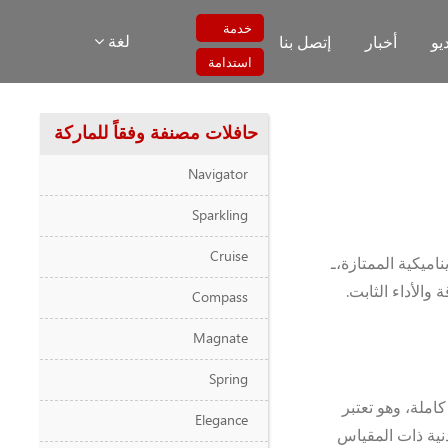
خدمة
لغة
يو
أخبار
إتصل بنا
استدامة
حافلات مصنفة وفقاً للماركة
Navigator
Sparkling
Cruise
اميكية الممتازة،ـ
 والأداء الثابت.
Compass
Magnate
Spring
دم قدرة شحن كاملة، وهو تعتبر
Elegance
نية ذات المقياس