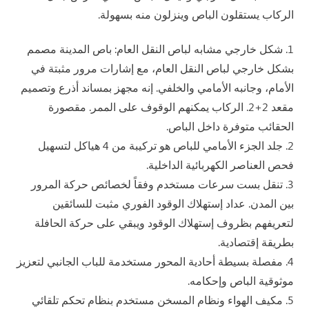
الركاب يستقلون الباص وينزلون منه بسهولة.
1. شكل خارجي مشابه لباص النقل العام: باص المدينة مصمم
بشكل خارجي لباص النقل العام، مع إشارات مرور مثبتة في
الأمام، وجانبه الأمامي والخلفي. إنه مجهز بمساند أذرع وتصميم
مقعد 2+2. الركاب يمكنهم الوقوف على الممر. مقصورة
الحقائب متوفرة داخل الباص.
2. جلد الجزء الأمامي للباص هو تركيبة من 4 هياكل لتسهيل
فحص العناصر الكهربائية الداخلية.
3. تنقل بست سرعات مستخدم وفقاً لخصائص حركة المرور
بين المدن. عداد إستهلاك الوقود الفوري مثبت للسائقين
لتعريفهم بظروف إستهلاك الوقود ويبقي على حركة الحافلة
بطريقة إقتصادية.
4. مفصلة بسيطة أحادية المحور مستخدمة للباب الجانبي لتعزيز
موثوقية الباص وإحكامه.
5. مكيف الهواء ونظام المسخن مستخدم بنظام تحكم تلقائي