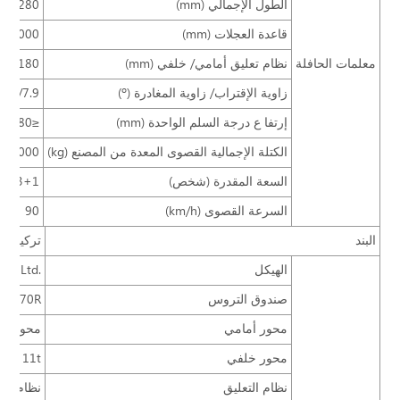
الطول الإجمالي (mm)
2280
قاعدة العجلات (mm)
5000
معلمات الحافلة
نظام تعليق أمامي/ خلفي (mm)
0/3180
زاوية الإقتراب/ زاوية المغادرة (º)
7.6/7.9
إرتفا ع درجة السلم الواحدة (mm)
≤380
الكتلة الإجمالية القصوى المعدة من المصنع (kg)
16000
السعة المقدرة (شخص)
25+3+1
السرعة القصوى (km/h)
90
البند
تركيب ق
الهيكل
o., Ltd.
صندوق التروس
on T270R
محور أمامي
محور أمامي نوع
محور خلفي
ana 11t
نظام التعليق
نظام تعليق