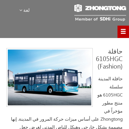
لغة
حافلة
6105HGC
(Fashion)
حافلة المدينة
سلسلة
6105HGC هو
منتج مطور
مؤخراً في
Zhongtong على أساس ميزات حركة المرور في المدينة. إنها
مصممة بشكل خارجي وهيكل للباص المدني لغرض جعل