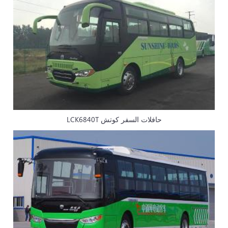
حافلات السفر كوتش LCK6840T