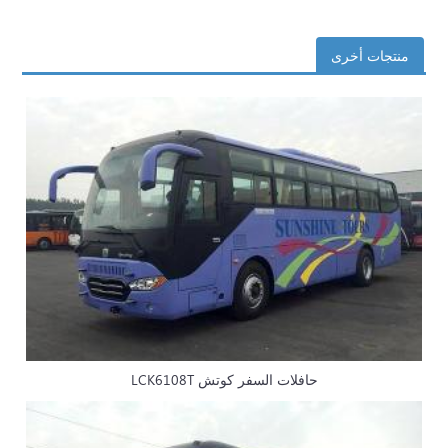
منتجات أخرى
حافلات السفر كوتش
LCK6108T