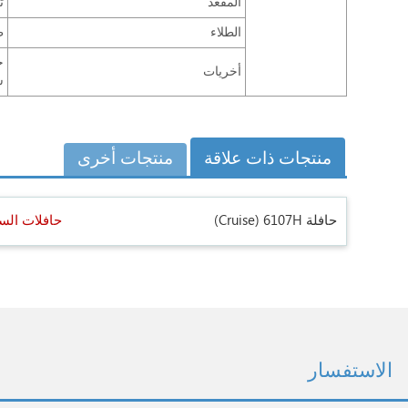
المقعد
ترتي
الطلاء
ط
ج
أخريات
س
منتجات ذات علاقة
منتجات أخرى
حافلة 6107H
(Cruise)
حافلات ال
الاستفسار