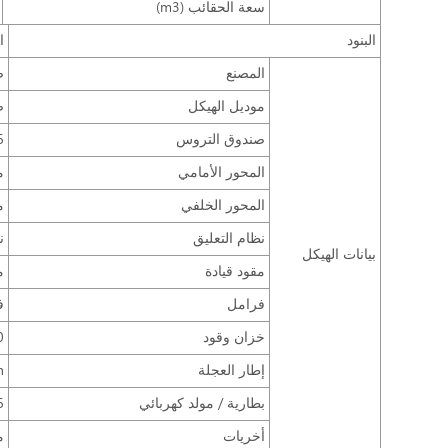
سعة الحقائب (m3)
البنود
ا
المصنع
ص
موديل الهيكل
ص
صندوق التروس
6 سرعات يد
المحور الأمامي
م
المحور الخلفي
م
نظام التعليق
ن
بيانات الهيكل
مقود قيادة
م
فرامل
ف
خزان وقود
L
إطار العجلة
n
بطارية / مولد كهربائي
65/110A
أخريات
م