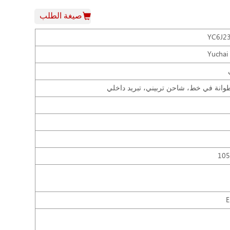
صيغة الطلب
YC6J2
Y
105
E