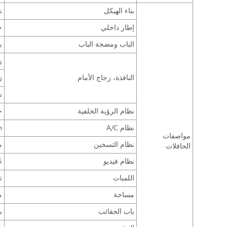
بناء الهيكل
ن
إطار داخلي
ح
الباب ومضخة الباب
ب
ز
النافذة، زجاج الأمام
ز
ن
نظام الرؤية الخلفية
ح
نظام A/C
/h
مواصفات
نظام التسخين
م
الحافلات
نظام فيديو
MP5
اللمبات
ت
مساحة
م
باب الحقائب
ب