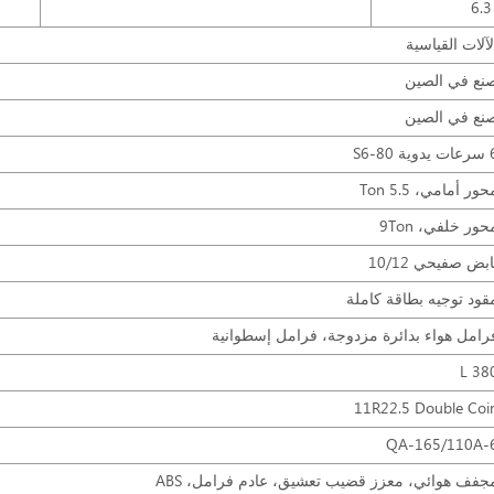
6.3
لآلات القياسية
نع في الصين
نع في الصين
وية S6-80
حور أمامي، 5.5 Ton
حور خلفي، 9Ton
ابض صفيحي 10/12
قود توجيه بطاقة كاملة
رامل هواء بدائرة مزدوجة، فرامل إسطوانية
380 
11R22.5 Double Coi
6-QA-1
جفف هوائي، معزز قضيب تعشيق، عادم فرامل، ABS