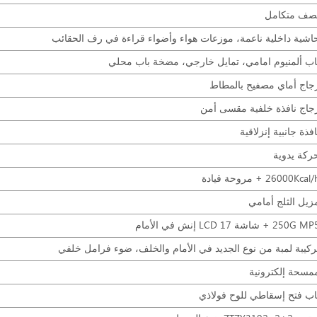
صف متكامل
اشية داخلية ناعمة، موزعات هواء وأضواء قراءة في رف الحقائب
اب ألمنيوم امامي، تمايل خارجي، مضخة باب محلي
جاج أماي مصفيح بالمطاط
جاج نافذة خلفية مقسى أمن
افذة جانبية إنزلاقية
ركة يدوية
26000Kcal + مروحة قيادة
زيل الثلج أمامي
250G  + شاشة LCD 17 إنش في الأمام
ركيبة لمبة من نوع الجديد في الأمام والخلف، ضوء فرامل خلفي
مسحة إلكترونية
اب فتح إسقاطي للوح فولاذي