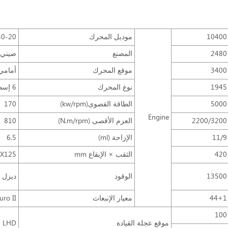
10400
موديل المحرك
30-20
2480
المصنع
صيني uchai
3400
موقع المحرك
أمامي
1945
نوع المحرك
6 إسطوانة في خط، شاحن تربيني، تبريد داخلي
5000
الطاقة القصوى(kw/rpm)
170
Engine
2200/3200
العزم الأقصى (N.m/rpm)
810
11/9
الإزاحة (ml)
6.5
420
الثقب × الإيقاع mm
X125
13500
الوقود
ديزل
44+1
معيار الإنبعاث
uro II
100
موقع عجلة القيادة
LHD