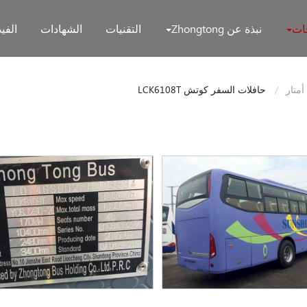
جات
نبذة عن Zhongtong
التقنيات
الشهادات
الفيد
حافلات السفر كوتش
LCK6108T