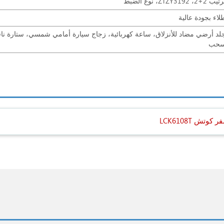
ب 2+2، ZTZY3192، نوع الضبط
لاء بجودة عالية
لد أرضي مضاد للأنزلاق، ساعة كهربائية، زجاج سيارة أمامي شمسي، ستارة ناف
حب
سفر كوتش
LCK6108T