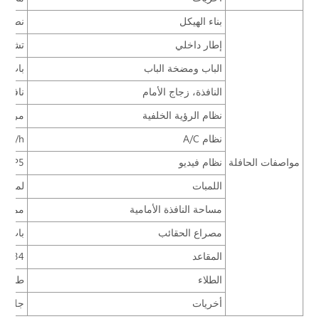
بناء الهيكل
نصف داخ
إطار داخلي
تشذيب
الباب ومضخة الباب
باب أل
النافذة، زجاج الأمام
نافذة 
نظام الرؤية الخلفية
مرآة خ
نظام A/C
cal/h
مواصفات الحافلة
نظام فيديو
250G MP5 + شاشة  17
اللمبات
لمبة م
مساحة النافذة الأمامية
ممسحة 
مصراع الحقائب
باب فت
المقاعد
34 مقعد قماشي قابل للضبط بترتيب 2+2، ZTZY3192 مع أحزمة، كرسي بمسند، مقعد سائق ZTZY1021
الطلاء
طلاء ب
أخريات
جلد أر