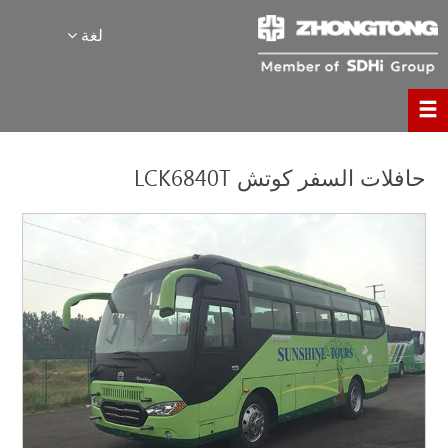
لغة
حافلات السفر كوتش LCK6840T