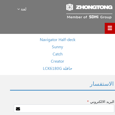
لغة
Navigator Half-deck
Sunny
Catch
Creator
حافلة LCK6180G
الاستفسار