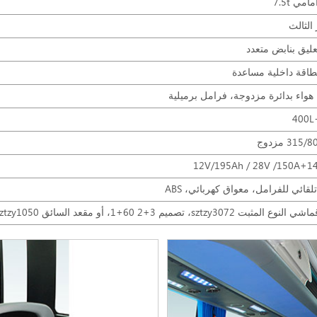
مي 7.5t
الثالث
عليق بنابض متعدد
طاقة داخلية مساعدة
هواء بدائرة مزدوجة، فرامل برميلية
400L
315 مزدوج
قائي للفرامل، معواق كهربائي، ABS
لمثبت sztzy3072، تصميم 3+2 60+1، أو مقعد السائق ztzy1050