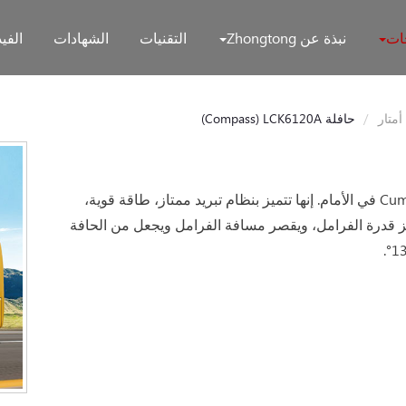
جات
نبذة عن Zhongtong
التقنيات
الشهادات
الفيد
حافلة LCK6120A
(Compass)
هذه المركبة مصممة خصيصاً للسوق الأفريقي بمحرك Cummins في الأمام. إنها تتميز بنظام تبريد ممتاز، طاقة قوية،
ز قدرة الفرامل، ويقصر مسافة الفرامل ويجعل من الحافة