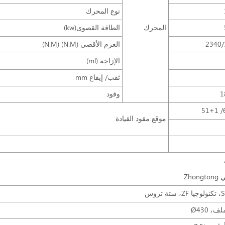
نوع المحرك
المحرك
الطاقة القصوى(kw)
2340/
العزم الأقصى (N.M) (N.M)
الإزاحة (ml)
ثقب/ إيقاع mm
1
وقود
6
موقع مقود القيادة
Zhon
 تروس
، Ø430