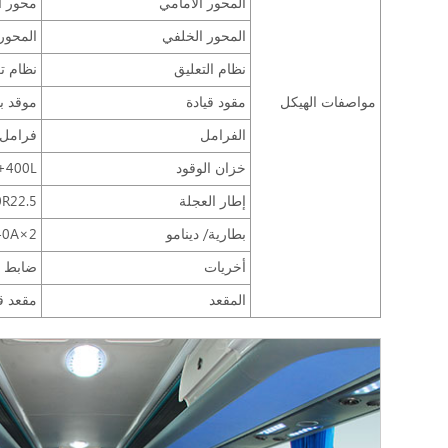
المحور الأمامي
محور أما
المحور الخلفي
المحور 
نظام التعليق
نظام ت
مواصفات الهيكل
مقود قيادة
موقد ب
الفرامل
فرامل 
خزان الوقود
+400L
إطار العجلة
/80R22.5
بطارية/ دينامو
2×12V/195Ah / 28V /150A+140A
أخريات
ضابط تل
المقعد
مقعد قماشي النوع ا