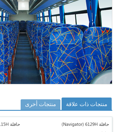
منتجات ذات علاقة
منتجات أخرى
حافلة 6129H
(Navigator)
حافلة 6115H