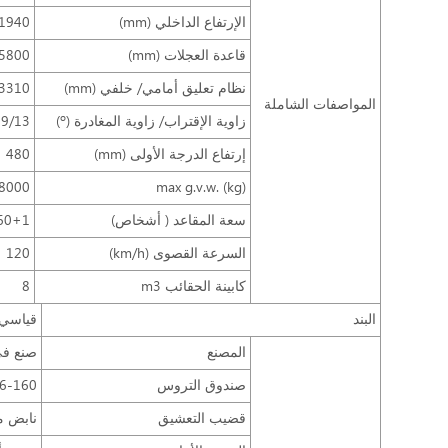
الإرتفاع الداخلي (mm)
1940
قاعدة العجلات (mm)
5800
نظام تعليق أمامي/ خلفي (mm)
3310
المواصفات الشاملة
زاوية الإقتراب/ زاوية المغادرة (º)
9/13
إرتفاع الدرجة الأولى (mm)
480
8000
max g.v.w. (kg)
سعة المقاعد ( أشخاص)
0+1/ 51+1
السرعة القصوى (km/h)
120
كابينة الحقائب m3
8
البند
قياسي
المصنع
صنع في gtong
صندوق التروس
S6-160، تكنولوجيا ZF، ستة
قضيب التعشيق
نابض ملف