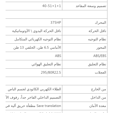
تصميم وسعة المقاعد
40-51+1+1
المحرك
375HP
ناقل الحركة
ناقل الحركة اليدوي \ الآوتوماتيكية
نظام التوجيه
نظام التوجيه الكهربائي المتكامل
المحور
الأمامي 6.5 طن، الخلفي 13 طن
ABS
ABS/EBS
نظام التعليق
نظام التعليق الهوائي
العجلات
295/80R22.5
الم
من الخارج
الطلاء الكهربي الكاثودي لجسم الباص
من الداخل
التصميم الداخلي الفاخر جداً، رفوف الأمت
معدة الأمان
Save translation مطفأة حريق آلية في مقصورة المحرك، ونظام الإنذار بدرجة الحرارة في مقصورة المحرك