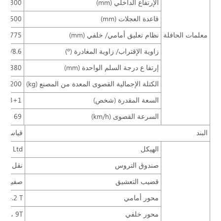
الإرتفاع الداخلي (mm)
2300
قاعدة العجلات (mm)
4500
معلمات الحافلة
نظام تعليق أمامي/ خلفي (mm)
5/2775
زاوية الإقتراب/ زاوية المغادرة (º)
0.4/8.6
إرتفا ع درجة السلم الواحدة (mm)
≤380
الكتلة الإجمالية القصوى المعدة من المصنع (kg)
13200
السعة المقدرة (شخص)
27+3+1
السرعة القصوى (km/h)
69
البند
قياسي
الهيكل
., Ltd.
صندوق التروس
نقل يدوي ميكا
قضيب التعشيق
صفيح إح
محور أمامي
 Dana، 4.2 T
محور خلفي
Dongfeng Dana، 9T (