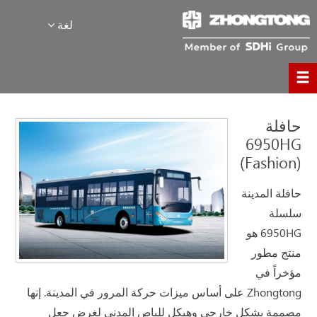
لغة
حافلة
6950HG
(Fashion)
حافلة المدينة
سلسلة
6950HG هو
منتج مطور
مؤخراً في
Zhongtong على أساس ميزات حركة المرور في المدينة. إنها
مصممة بشكل خارجي وهيكل للباص المدني لغرض جعل