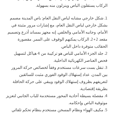
الركاب يستقلون الباص وينزلون منه بسهولة.
1. شكل خارجي مشابه لباص النقل العام: باص المدينة مصمم
بشكل خارجي لباص النقل العام، مع إشارات مرور مثبتة في
الأمام، وجانبه الأمامي والخلفي. إنه مجهز بمساند أذرع وتصميم
مقعد 2+2. الركاب يمكنهم الوقوف على الممر. مقصورة
الحقائب متوفرة داخل الباص.
2. جلد الجزء الأمامي للباص هو تركيبة من 4 هياكل لتسهيل
فحص العناصر الكهربائية الداخلية.
3. تنقل بست سرعات مستخدم وفقاً لخصائص حركة المرور
بين المدن. عداد إستهلاك الوقود الفوري مثبت للسائقين
لتعريفهم بظروف إستهلاك الوقود ويبقي على حركة الحافلة
بطريقة إقتصادية.
4. مفصلة بسيطة أحادية المحور مستخدمة للباب الجانبي لتعزيز
موثوقية الباص وإحكامه.
5. مكيف الهواء ونظام المسخن مستخدم بنظام تحكم تلقائي