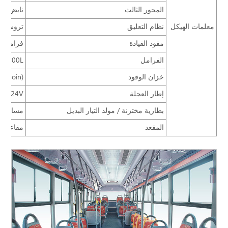
المحور الثالث
نابض صفيحي، 5 لل
معلمات الهيكل
نظام التعليق
تروس تو
مقود القيادة
فرامل ه
الفرامل
200L
خزان الوقود
e Coin)
إطار العجلة
bo) 24V
بطارية مختزنة / مولد التيار البديل
مساحات 
المقعد
مقاعد ZTZY8061 لمركبة النقل العام؛ مقعد سائق بقابلية ضبط 1021؛ حزام أمان ECE ثلاث نقاط، مسافتين تباعد لكرسي العجلة ( مع حصيرة أرضية خلفية)