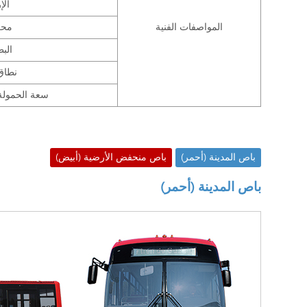
الإر
المواصفات الفنية
محر
البطا
نطاق ا
سعة الحمول
باص المدينة (أحمر)
باص منحفض الأرضية (أبيض)
باص المدينة (أحمر)