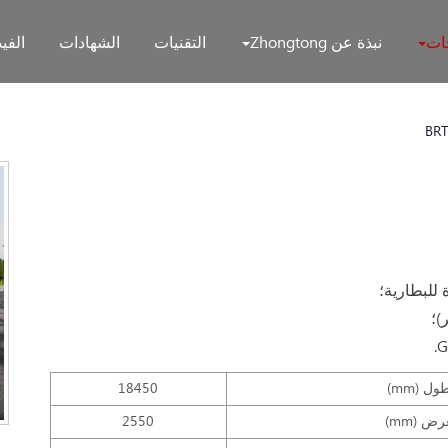
جات
نبذة عن Zhongtong
التقنيات
الشهادات
الفيد
BRT
ول (mm)
18450
رض (mm)
2550