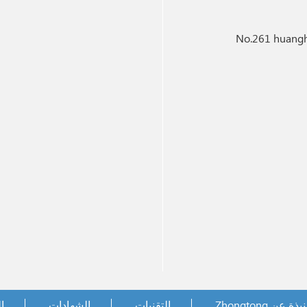
No.261 huangh
نبذة عن Zhongtong
التقنيات
الشهادات
ا