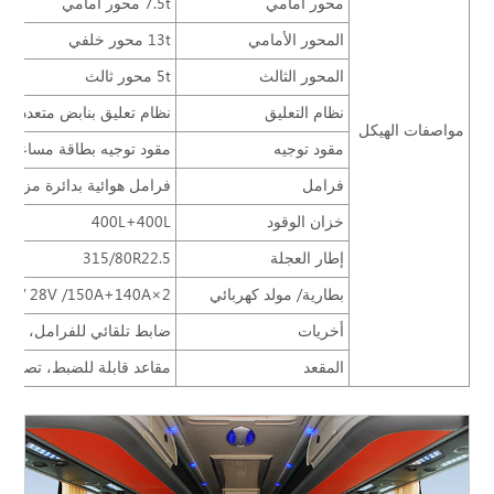
محور أمامي
7.5t محور أمامي
المحور الأمامي
13t محور خلفي
المحور الثالث
5t محور ثالث
نظام التعليق
نظام تعليق بنابض متعدد
مواصفات الهيكل
مقود توجيه
مقود توجيه بطاقة مساعدة د
فرامل
فرامل هوائية بدائرة مزدوج
خزان الوقود
400L+400L
إطار العجلة
315/80R22.5
بطارية/ مولد كهربائي
2×12V/195Ah / 28V /150A+140A
أخريات
ضابط تلقائي للفرامل، معواق 
المقعد
مقاعد قابلة للضبط، تصميم 61+1 ZTZY3210 2+2، مقاعد مثبتة، ZTZY3072، تصميم 3+2 70+1، مقعد السائق ZY1050