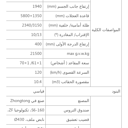
إرتفاع جانب الجسم (mm)
1940
قاعدة العجلات (mm)
5800+1350
ظلة أمامية/ خلفية (mm)
2340/3150
المواصفات الكلية
الإقتراب/ المغادرة (º)
10/13
إرتفاع الدرجة الأولى (mm)
400
21500
max g.v.w.kg
سعة المقاعد ( أشخاص)
61+1/ 70+1
السرعة القصوى (km/h)
120
مقصورة الحقائب (m3)
10.4
البنود
قياسي
المصنع
صنع في Zhongtong
صندوق التروس
S6-160، تكنولوجيا ZF، ستة تروس
قضيب تعشيق
نابض ملف، Ø430