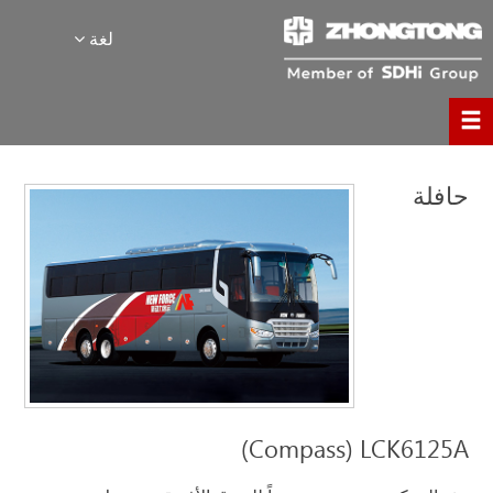
لغة
حافلة
(Compass)
LCK6125A