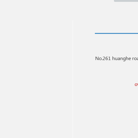
No.261 huanghe roa
o