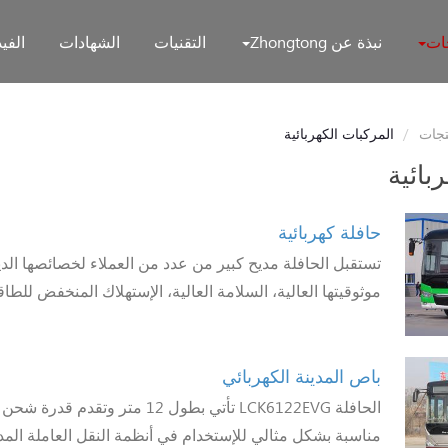
جات
نبذة عن Zhongtong
التقنيات
الشهادات
الفيد
تجات
المركبات الكهربائية
بائية
حافلة كهربائية
تستقبل الحافلة مديح كبير من عدد من العملاء لخصائصها الدين
موثوقيتها العالية، السلامة العالية، الإستهلاك المنخفض للطاقة
باص المدينة الكهربائي
الحافلة LCK6122EVG تأتي بطول 12 متر وتق
مناسبة بشكل مثالي للإستخدام في أنظمة النقل العاملة المد