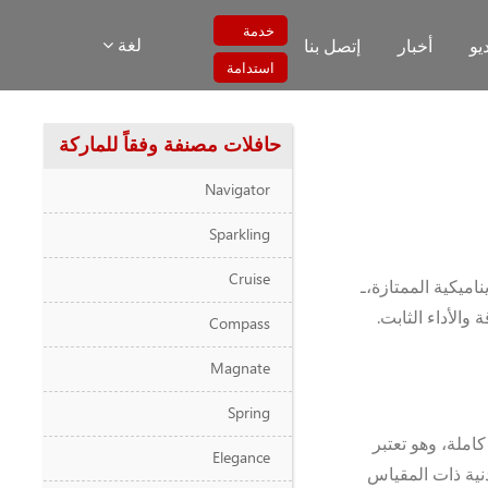
خدمة
لغة
يو
أخبار
إتصل بنا
استدامة
حافلات مصنفة وفقاً للماركة
Navigator
Sparkling
Cruise
اميكية الممتازة،ـ
 والأداء الثابت.
Compass
Magnate
Spring
دم قدرة شحن كاملة، وهو تعتبر
Elegance
نية ذات المقياس