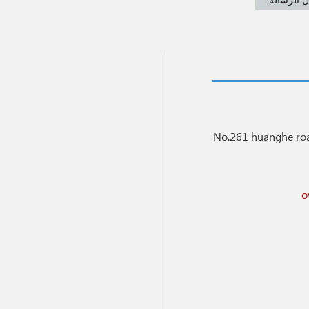
No.261 huanghe roa
o