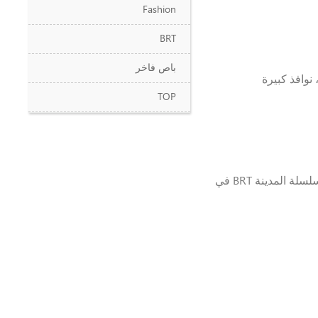
Fashion
BRT
باص فاخر
نوافذ كبيرة
TOP
بعد 1000 يوم من التحقق و280 يوم من التطوير، ظهر باص سلسلة المدينة BRT في