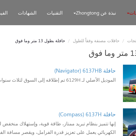
جات
نبذة عن Zhongtong
التقنيات
الشهادات
الفيد
تجات
حافلات مصنفة وفقاً للطول
حافلة بطول 13 متر وما فوق
حافلة 6137HB
(Navigator)
الموديل الأصلي لـ 6129H تم إطلاقه إلى السوق لثلاث سنوات.
حافلة 6137H
(Compass)
إنها تتميز بنظام تبريد ممتاز، طاقة قوية، وإستهلاك منخفض ل
الكهربائي يعمل على تعزيز قدرة الفرامل، ويقصر مسافة الف