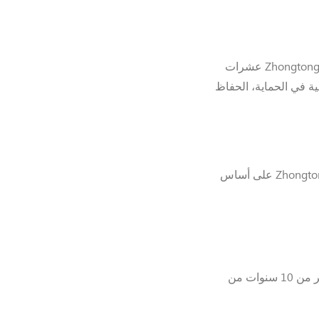
بالتركيز على الإبتكار التكنولوجي وطلب العملاء، لقد أكملت Zhongtong عشرات
ية في الحماية، الحفاظ
حافلة المدينة سلسلة 6820HG هو منتج مطور مؤخراً في Zhongtong على أساس
باص المجموعة 6820GH يستخدم عملياً لباص المدن. بعد أكثر من 10 سنوات من