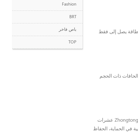
Fashion
BRT
باص فاخر
نوات، مع إستهلاك طاقة يصل إلى فقط
TOP
 بين كل الحافات ذات الحجم
بالتركيز على الإبتكار التكنولوجي وطلب العملاء، لقد أكملت Zhongtong عشرات
ية في الحماية، الحفاظ